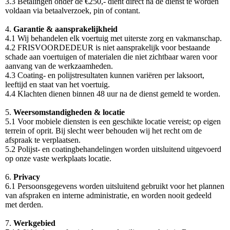
3.3 Betalingen onder de €250,- dient direct na de dienst te worden
voldaan via betaalverzoek, pin of contant.
4.
Garantie & aansprakelijkheid
4.1 Wij behandelen elk voertuig met uiterste zorg en vakmanschap.
4.2 FRISVOORDEDEUR is niet aansprakelijk voor bestaande
schade aan voertuigen of materialen die niet zichtbaar waren voor
aanvang van de werkzaamheden.
4.3 Coating- en polijstresultaten kunnen variëren per laksoort,
leeftijd en staat van het voertuig.
4.4 Klachten dienen binnen 48 uur na de dienst gemeld te worden.
5.
Weersomstandigheden & locatie
5.1 Voor mobiele diensten is een geschikte locatie vereist; op eigen
terrein of oprit. Bij slecht weer behouden wij het recht om de
afspraak te verplaatsen.
5.2 Polijst- en coatingbehandelingen worden uitsluitend uitgevoerd
op onze vaste werkplaats locatie.
6.
Privacy
6.1 Persoonsgegevens worden uitsluitend gebruikt voor het plannen
van afspraken en interne administratie, en worden nooit gedeeld
met derden.
7.
Werkgebied