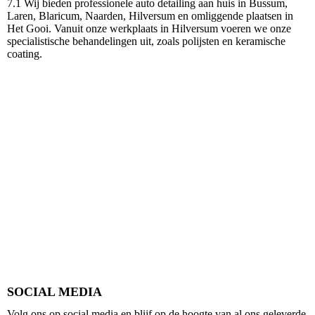
7.1 Wij bieden professionele auto detailing aan huis in Bussum,
Laren, Blaricum, Naarden, Hilversum en omliggende plaatsen in
Het Gooi. Vanuit onze werkplaats in Hilversum voeren we onze
specialistische behandelingen uit, zoals polijsten en keramische
coating.
SOCIAL MEDIA
Volg ons op social media en blijf op de hoogte van al ons geleverde