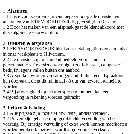
1.
Algemeen
1.1 Deze voorwaarden zijn van toepassing op alle diensten en
afspraken van FRISVOORDEDEUR, gevestigd in Bussum.
1.2 Door het maken van een afspraak gaat de klant akkoord met
deze algemene voorwaarden.
2.
Diensten & afspraken
2.1 FRISVOORDEDEUR biedt auto detailing diensten aan huis én
in onze werkplaats te Hilversum.
2.2 De diensten zijn uitsluitend bedoeld voor standaard
personenauto’s. Oversized voertuigen zoals bussen, campers of
bedrijfswagens vallen buiten ons aanbod.
2.3 Afspraken worden vooraf ingepland. Indien een afspraak niet
kan doorgaan, dient dit minimaal 48 uur van tevoren gemeld te
worden.
2.4 Bij afwezigheid op het afgesproken moment kan een
vergoeding in rekening worden gebracht.
3.
Prijzen & betaling
3.1 Alle prijzen zijn inclusief btw, tenzij anders vermeld.
3.2 Prijzen zijn gebaseerd op gemiddelde vervuiling van het
voertuig. Bij ernstige vervuiling of extra werk kunnen meerkosten
worden berekend, hierover wordt altijd vooraf overlegd.